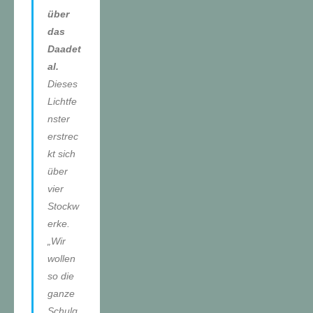
über
das
Daadet
al.
Dieses
Lichtfe
nster
erstrec
kt sich
über
vier
Stockw
erke.
„Wir
wollen
so die
ganze
Schulg