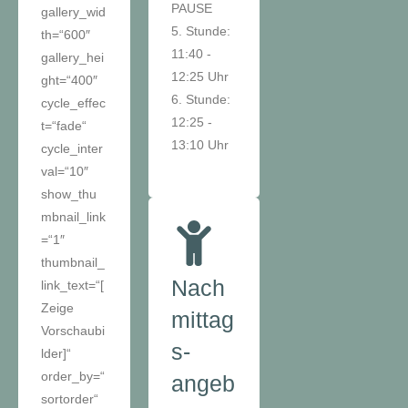
PAUSE
gallery_wid
5. Stunde:
th=“600″
11:40 -
gallery_hei
12:25 Uhr
ght=“400″
6. Stunde:
cycle_effec
12:25 -
t=“fade“
13:10 Uhr
cycle_inter
val=“10″
show_thu
mbnail_link
=“1″
thumbnail_
Nach
link_text=“[
Zeige
mittag
Vorschaubi
s-
lder]“
order_by=“
angeb
sortorder“