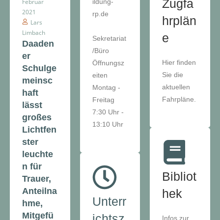
Zugfa
Februar
ildung-
2021
rp.de
hrplän
Lars
Limbach
e
Sekretariat
Daaden
/Büro
er
Hier finden
Öffnungsz
Schulge
Sie die
eiten
meinsc
aktuellen
Montag -
haft
Fahrpläne.
Freitag
lässt
7:30 Uhr -
großes
13:10 Uhr
Lichtfen
ster
leuchte
n für
Bibliot
Trauer,
Anteilna
hek
Unterr
hme,
Mitgefü
ichtsz
Infos zur