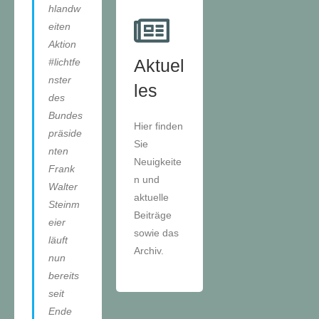
hlandw
eiten
Aktion
Aktuel
#lichtfe
nster
les
des
Bundes
Hier finden
präside
Sie
nten
Neuigkeite
Frank
n und
Walter
aktuelle
Steinm
Beiträge
eier
sowie das
läuft
Archiv.
nun
bereits
seit
Ende