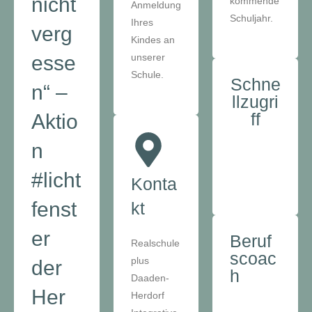
nicht
kommende
Anmeldung
Schuljahr.
Ihres
verg
Kindes an
esse
unserer
Schule.
Schne
n“ –
llzugri
ff
Aktio
n
#licht
Konta
fenst
kt
er
Beruf
Realschule
scoac
plus
der
h
Daaden-
Her
Herdorf