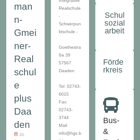
Integrative
man
Realschule
Schul
-
n-
sozial
Schwerpun
arbeit
Gmei
ktschule -
ner-
Goethestra
ße 39
Real
Förde
57567
rkreis
schul
Daaden
e
Tel: 02743-
6015
plus
Fax:
Daa
02743-
3744
Bus-
den
Mail:
&
info@hgs.b
20.