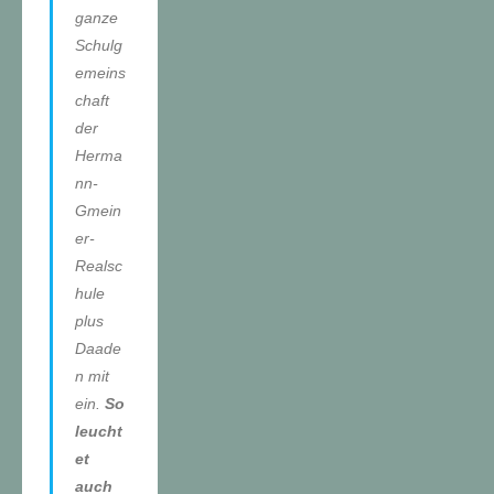
ganze
Schulg
emeins
chaft
der
Herma
nn-
Gmein
er-
Realsc
hule
plus
Daade
n mit
ein.
So
leucht
et
auch