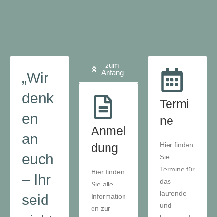
zum
Anfang
„Wir
denk
Termi
en
ne
Anmel
an
dung
Hier finden
euch
Sie
Termine für
Hier finden
– Ihr
das
Sie alle
laufende
seid
Information
und
en zur