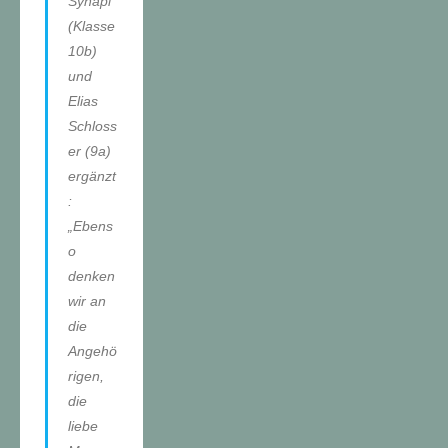
Synapi
(Klasse
10b)
und
Elias
Schloss
er (9a)
ergänzt
:
„Ebens
o
denken
wir an
die
Angehö
rigen,
die
liebe