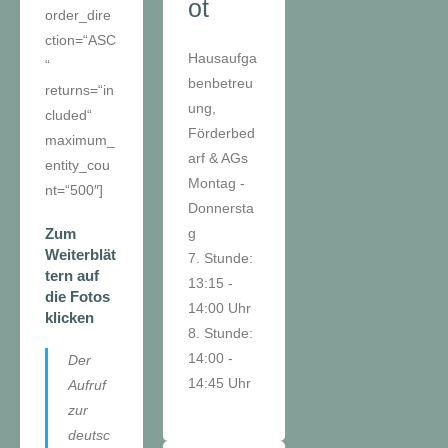
ot
order_dire
ction=“ASC
Hausaufga
“
benbetreu
returns=“in
ung,
cluded“
Förderbed
maximum_
arf & AGs
entity_cou
Montag -
nt=“500″]
Donnersta
Zum
g
Weiterblät
7. Stunde:
tern auf
13:15 -
die Fotos
14:00 Uhr
klicken
8. Stunde:
14:00 -
Der
14:45 Uhr
Aufruf
zur
deutsc