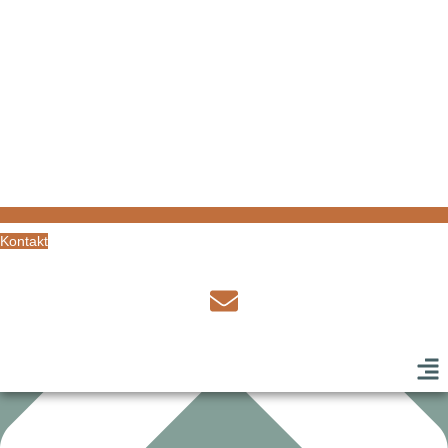
Die richtige
Schule in
deiner Nähe!
Die richtige
Schule in
deiner Nähe!
Kontakt