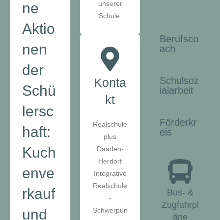
unserer
ne
Schule.
Aktio
Berufsco
nen
ach
der
Schulsoz
Konta
Schü
ialarbeit
kt
lersc
Förderkr
Realschule
haft:
eis
plus
Kuch
Daaden-
Herdorf
enve
Integrative
Realschule
rkauf
Bus- &
-
Zugfahrpl
und
Schwerpun
äne