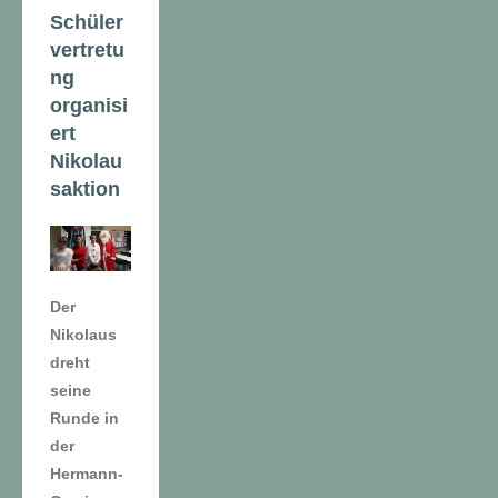
Schüler
vertretu
ng
organisi
ert
Nikolau
saktion
Der
Nikolaus
dreht
seine
Runde in
der
Hermann-