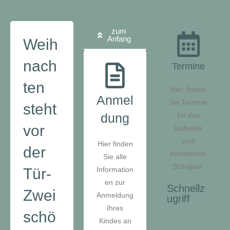
zum
Anfang
Weih
nach
Termine
ten
Hier finden
Anmel
Sie Termine
steht
dung
für das
vor
laufende
und
Hier finden
der
kommende
Sie alle
Schuljahr.
Tür-
Information
en zur
Schnellz
Zwei
Anmeldung
ugriff
Ihres
schö
Kindes an