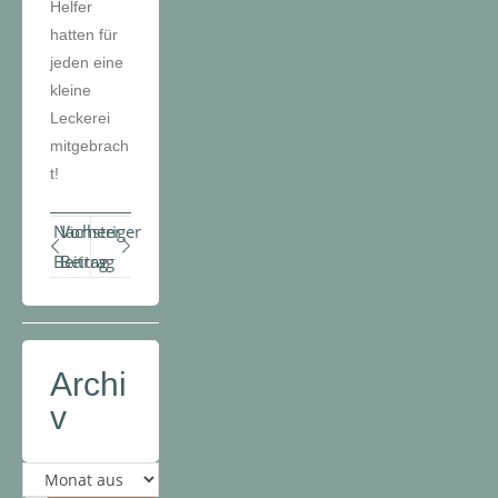
Helfer
hatten für
jeden eine
kleine
Leckerei
mitgebrach
t!
Nächster
Vorheriger
Beitrag
Beitrag
Archi
v