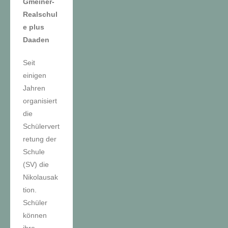
Gmeiner-
Realschul
e plus
Daaden
Seit
einigen
Jahren
organisiert
die
Schülervert
retung der
Schule
(SV) die
Nikolausak
tion.
Schüler
können
ihre