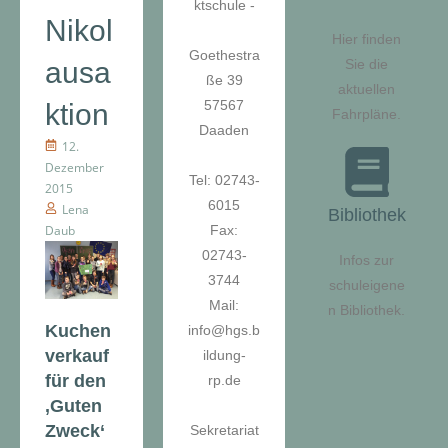
ktschule -
Nikol
Hier finden
Goethestra
ausa
Sie die
ße 39
aktuellen
57567
ktion
Fahrpläne.
Daaden
12.
Dezember
Tel: 02743-
2015
6015
Lena
Bibliothek
Daub
Fax:
02743-
Infos zur
3744
schuleigene
Mail:
n Bibliothek.
Kuchen
info@hgs.b
verkauf
ildung-
für den
rp.de
‚Guten
Zweck‘
Sekretariat