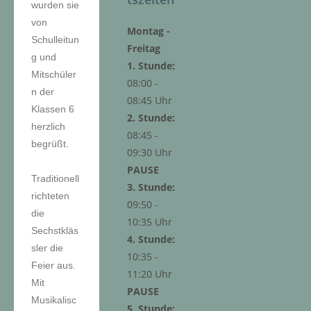
wurden sie
von
Montag -
Schulleitun
Freitag
g und
1. Stunde:
Mitschüler
08:00 -
n der
08:45 Uhr
Klassen 6
2. Stunde:
herzlich
08:45 -
begrüßt.
09:30 Uhr
PAUSE
Traditionell
3. Stunde:
richteten
09:50 -
die
10:35 Uhr
Sechstkläs
4. Stunde:
sler die
10:35 -
Feier aus.
11:20 Uhr
Mit
PAUSE
Musikalisc
5. Stunde: