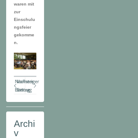
waren mit
zur
Einschulu
ngsfeier
gekomme
n.
Nächster
Vorheriger
Beitrag
Beitrag
Archi
v