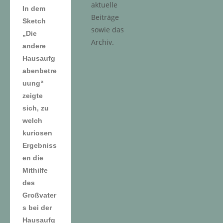
aktuelle
In dem
Beiträge
Sketch
sowie das
„Die
Archiv.
andere
Hausaufg
abenbetre
uung“
zeigte
sich, zu
welch
kuriosen
Ergebniss
en die
Mithilfe
des
Großvater
s bei der
Hausaufg