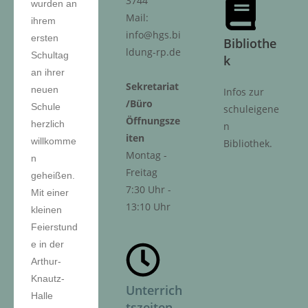
3744
wurden an
Mail:
ihrem
info@hgs.bi
ersten
Bibliothe
ldung-rp.de
Schultag
k
an ihrer
Sekretariat
neuen
Infos zur
/Büro
Schule
schuleigene
Öffnungsze
herzlich
n
iten
willkomme
Bibliothek.
Montag -
n
Freitag
geheißen.
7:30 Uhr -
Mit einer
13:10 Uhr
kleinen
Feierstund
e in der
Arthur-
Knautz-
Unterrich
Halle
tszeiten