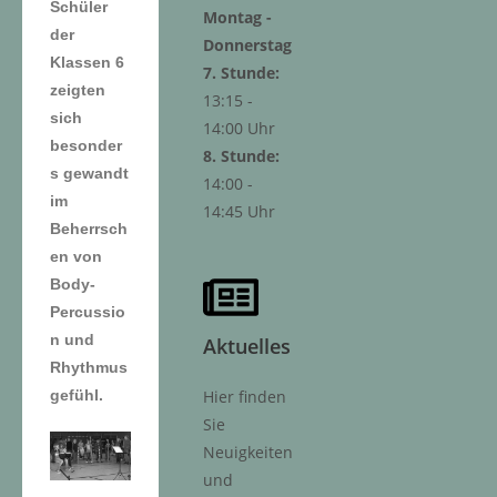
Schüler
Montag -
der
Donnerstag
Klassen 6
7. Stunde:
zeigten
13:15 -
sich
14:00 Uhr
besonder
8. Stunde:
s gewandt
14:00 -
im
14:45 Uhr
Beherrsch
en von
Body-
Percussio
n und
Aktuelles
Rhythmus
gefühl.
Hier finden
Sie
Neuigkeiten
und