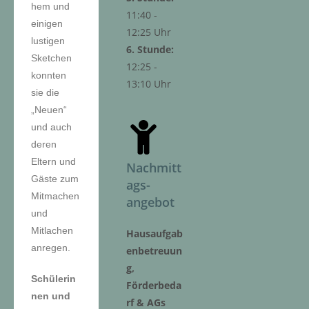
hem und
11:40 -
einigen
12:25 Uhr
lustigen
6. Stunde:
Sketchen
12:25 -
konnten
13:10 Uhr
sie die
„Neuen“
und auch
deren
Eltern und
Nachmitt
Gäste zum
ags-
Mitmachen
angebot
und
Mitlachen
Hausaufgab
anregen.
enbetreuun
g,
Schülerin
Förderbeda
nen und
rf & AGs