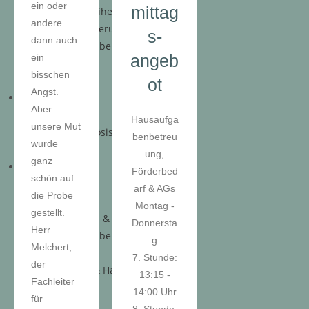
ein oder
mittag
Frieden – Freiheit – Freundschaft
andere
Berufsorientierung
s-
dann auch
Schulsozialarbeit
angeb
ein
Bibliothek
bisschen
Erasmus+
ot
Angst.
Unterricht
Aber
Kurssystem
Hausaufga
unsere Mut
WPF & Französisch
benbetreu
wurde
Praxistag
ung,
ganz
Das sind Wir
Förderbed
schön auf
Schulleitung
arf & AGs
die Probe
Kollegium
Montag -
gestellt.
Schülerinnen & Schüler
Donnersta
Herr
Schulsozialarbeiterin
g
Melchert,
Berufscoach
7. Stunde:
der
Verwaltung & Hausmeister
13:15 -
Fachleiter
Elternschaft
14:00 Uhr
für
Förderkreis