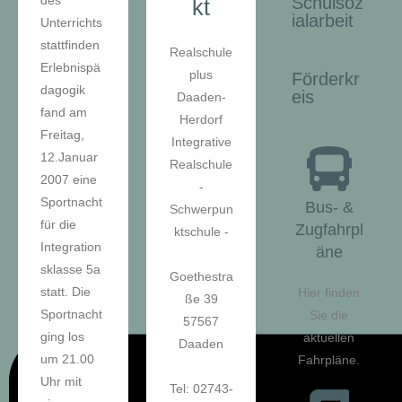
des
Schulsoz
kt
ialarbeit
Unterrichts
stattfinden
Realschule
Erlebnispä
plus
Förderkr
dagogik
eis
Daaden-
fand am
Herdorf
Freitag,
Integrative
12.Januar
Realschule
2007 eine
-
Sportnacht
Bus- &
Schwerpun
für die
Zugfahrpl
ktschule -
Integration
äne
sklasse 5a
Goethestra
statt. Die
Hier finden
ße 39
Sportnacht
Sie die
57567
ging los
aktuellen
Daaden
um 21.00
Fahrpläne.
Uhr mit
Tel: 02743-