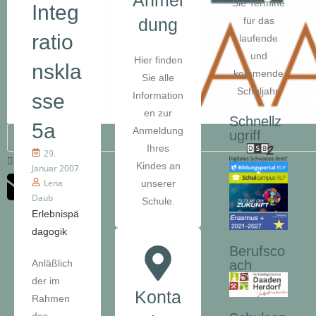
Anmel
Sie Termine
Integ
dung
für das
ratio
laufende
und
Hier finden
nskla
kommende
Sie alle
Schuljahr.
sse
Information
en zur
Schnellz
5a
Anmeldung
ugriff
Ihres
29.
Kindes an
Januar 2007
Lena
unserer
Daub
Schule.
Erlebnispä
dagogik
Berufsco
Anläßlich
ach
der im
Konta
Rahmen