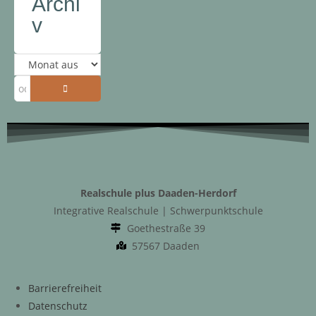
Archi
v
Realschule plus Daaden-Herdorf
Integrative Realschule | Schwerpunktschule
Goethestraße 39
57567 Daaden
Barrierefreiheit
Datenschutz