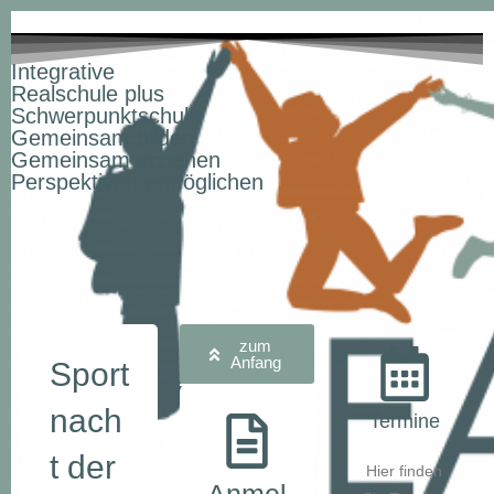
Integrative
Realschule plus
Schwerpunktschule
Gemeinsam bilden
Gemeinsam erziehen
Perspektiven ermöglichen
zum
Anfang
Sport
nach
Termine
t der
Hier finden