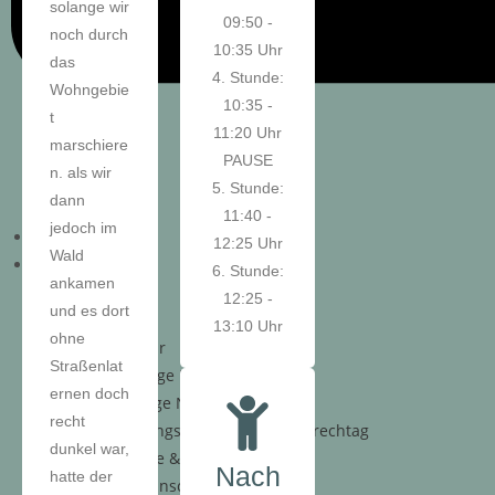
solange wir
09:50 -
noch durch
10:35 Uhr
das
4. Stunde:
Wohngebie
10:35 -
t
11:20 Uhr
marschiere
PAUSE
n. als wir
5. Stunde:
dann
11:40 -
jedoch im
Aktuelles
12:25 Uhr
Wald
Schulleben
6. Stunde:
ankamen
Termine
12:25 -
und es dort
Aktionen
13:10 Uhr
ohne
SOS-Basar
Straßenlat
Aktionstage Lebenshilfe
ernen doch
Projekttage Nachhaltigkeit
recht
Ausbildungsbörse & Firmensprechtag
dunkel war,
Sportfeste & Abzeichen
Nach
hatte der
Arbeitsgemeinschaften (AG)