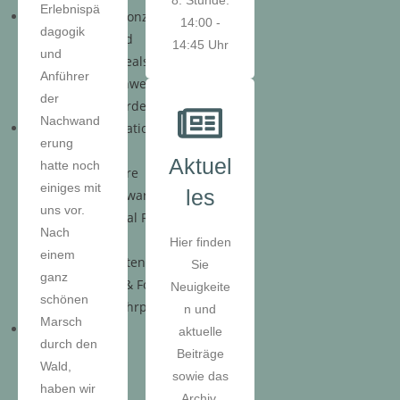
8. Stunde:
Erlebnispä
Pädagogisches Konzept
14:00 -
dagogik
Unser Leitbild
14:45 Uhr
und
Integrative Realschule
Anführer
Inklusion-Schwerpunktschule
der
Fördern & Fordern
Nachwand
Service & Informationen
erung
Kontakt
Aktuel
hatte noch
Info-Broschüre
einiges mit
les
Digitales Schwarzes Brett
uns vor.
Bildungsportal RLP
Nach
Anmeldung
Hier finden
einem
Schulbuchlisten & Ausleihe
Sie
ganz
Elternbriefe & Formulare
Neuigkeite
schönen
Bus- & Zugfahrpläne
n und
Marsch
aktuelle
durch den
Beiträge
Wald,
sowie das
haben wir
Archiv.