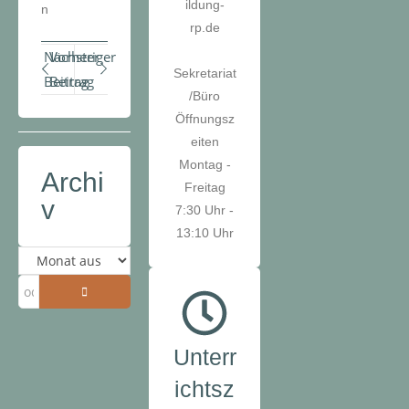
ildung-
n
rp.de
Nächster
Vorheriger
Sekretariat
Beitrag
Beitrag
/Büro
Öffnungsz
eiten
Montag -
Archi
Freitag
v
7:30 Uhr -
13:10 Uhr
Unterr
ichtsz