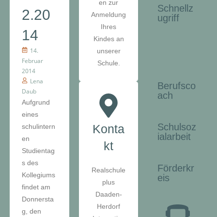
en zur
Schnellz
2.20
Anmeldung
ugriff
Ihres
14
Kindes an
14.
unserer
Februar
Schule.
2014
Lena
Berufsco
Daub
ach
Aufgrund
eines
Schulsoz
Konta
schulintern
ialarbeit
en
kt
Studientag
s des
Förderkr
Realschule
Kollegiums
eis
plus
findet am
Daaden-
Donnersta
Herdorf
g, den