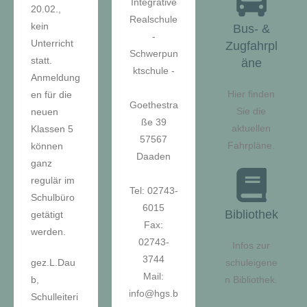
Integrative
20.02.,
Realschule
kein
Bus- &
-
Unterricht
Zugfahrpl
Schwerpun
statt.
äne
ktschule -
Anmeldung
Hier finden
en für die
Goethestra
Sie die
neuen
ße 39
aktuellen
Klassen 5
57567
Fahrpläne.
können
Daaden
ganz
regulär im
Tel: 02743-
Schulbüro
6015
Bibliothek
getätigt
Fax:
werden.
02743-
Infos zur
3744
gez.L.Dau
schuleigene
Mail:
b,
n Bibliothek.
info@hgs.b
Schulleiteri