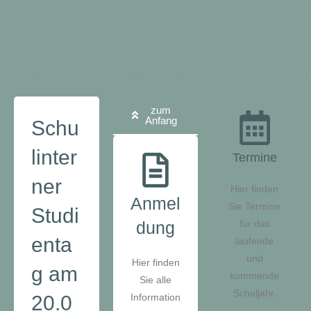
zum
Anfang
Schu
linter
Termine
ner
Hier finden
Anmel
Sie Termine
Studi
dung
für das
enta
laufende
und
Hier finden
g am
kommende
Sie alle
Schuljahr.
20.0
Information