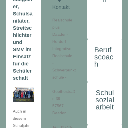
er,
Kontakt
Schulsa
Realschule
nitäter,
plus
Streitsc
Daaden-
hlichter
Herdorf
und
Beruf
Integrative
SMV im
scoac
Realschule
Einsatz
h
-
für die
Schwerpunkt
Schüler
schule -
schaft
Schul
Goethestraß
sozial
e 39
arbeit
57567
Auch in
Daaden
diesem
Schuljahr
Tel: 02743-