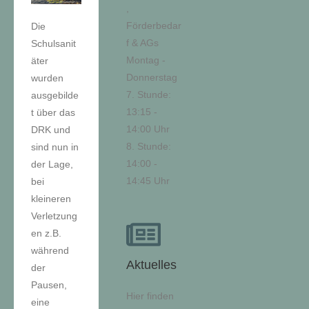
,
Förderbedar
Die
f & AGs
Schulsanit
Montag -
äter
Donnerstag
wurden
7. Stunde:
ausgebilde
13:15 -
t über das
14:00 Uhr
DRK und
8. Stunde:
sind nun in
14:00 -
der Lage,
14:45 Uhr
bei
kleineren
Verletzung
en z.B.
während
Aktuelles
der
Pausen,
Hier finden
eine