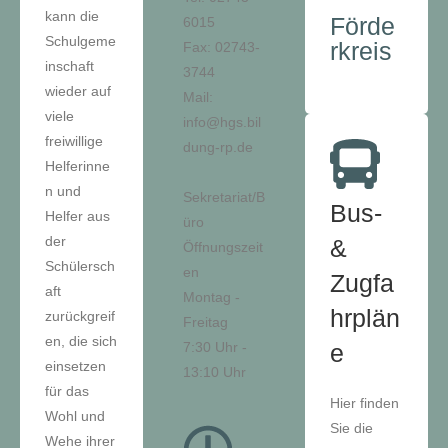
kann die
Förde
6015
Schulgeme
rkreis
Fax: 02743-
inschaft
3744
wieder auf
Mail:
viele
info@hgs.bil
freiwillige
dung-rp.de
Helferinne
n und
Sekretariat/B
Bus-
Helfer aus
üro
der
&
Öffnungszeit
Schülersch
en
Zugfa
aft
Montag -
hrplän
zurückgreif
Freitag
en, die sich
7:30 Uhr -
e
einsetzen
13:10 Uhr
für das
Hier finden
Wohl und
Sie die
Wehe ihrer