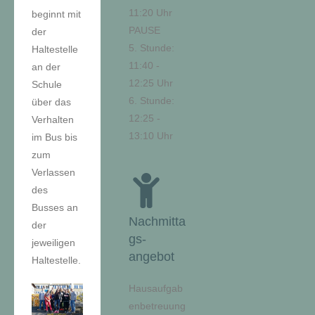
11:20 Uhr
beginnt mit
PAUSE
der
5. Stunde:
Haltestelle
11:40 -
an der
12:25 Uhr
Schule
6. Stunde:
über das
12:25 -
Verhalten
13:10 Uhr
im Bus bis
zum
Verlassen
des
Busses an
Nachmitta
der
gs-
jeweiligen
angebot
Haltestelle.
Hausaufgab
enbetreuung