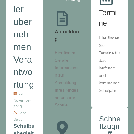
ler
Termi
über
ne
Anmeldun
neh
Hier finden
g
men
Sie
Hier finden
Termine für
Vera
Sie alle
das
Informatione
laufende
ntwo
n zur
und
rtung
Anmeldung
kommende
Ihres Kindes
Schuljahr.
29.
an unserer
November
Schule.
2015
Lena
Schne
Daub
llzugri
Schulbu
ff
sbegleit