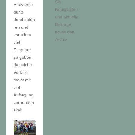
Sie
Erstversor
Neuigkeiten
gung
und aktuelle
durchzufüh
Beiträge
ren und
sowie das
vor allem
Archiv.
viel
Zuspruch
zu geben,
da solche
Vorfälle
meist mit
viel
Aufregung
verbunden
sind.