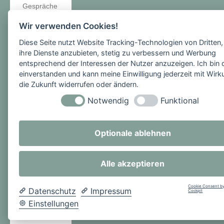
Gespräche
unparteiisc
Wir verwenden Cookies!
h.
Diese Seite nutzt Website Tracking-Technologien von Dritten
ihre Dienste anzubieten, stetig zu verbessern und Werbung
entsprechend der Interessen der Nutzer anzuzeigen. Ich bin 
einverstanden und kann meine Einwilligung jederzeit mit Wirk
die Zukunft widerrufen oder ändern.
Notwendig
Funktional
Die SMV
wurde zu
Optionale ablehnen
Anfang des
Schuljahre
Alle akzeptieren
s aus der
Mitte der
Cookie Consent by
Schülersch
Datenschutz
Impressum
Cockpit
aft
Einstellungen
gewählt.