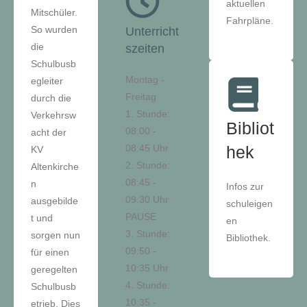
aktuellen
Mitschüler.
Fahrpläne.
So wurden
Unterricht
die
szeiten
Schulbusb
Montag -
egleiter
Freitag
durch die
1. Stunde:
Verkehrsw
Bibliot
08:00 -
acht der
08:45 Uhr
hek
KV
2. Stunde:
Altenkirche
08:45 -
n
Infos zur
09:30 Uhr
ausgebilde
schuleigen
PAUSE
t und
en
3. Stunde:
sorgen nun
Bibliothek.
09:50 -
für einen
10:35 Uhr
geregelten
4. Stunde:
Schulbusb
10:35 -
etrieb. Dies