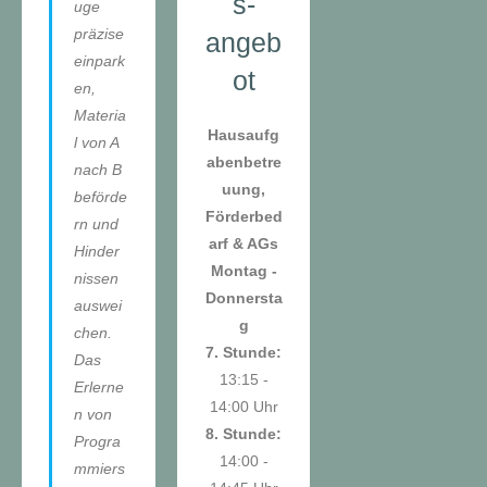
s-
uge
präzise
angeb
einpark
ot
en,
Materia
Hausaufg
l von A
abenbetre
nach B
uung,
beförde
Förderbed
rn und
arf & AGs
Hinder
Montag -
nissen
Donnersta
auswei
g
chen.
7. Stunde:
Das
13:15 -
Erlerne
14:00 Uhr
n von
8. Stunde:
Progra
14:00 -
mmiers