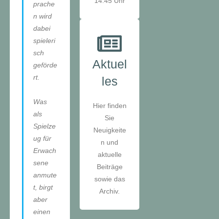
14:45 Uhr
prache
n wird
dabei
spieleri
sch
Aktuel
geförde
rt.
les
Was
Hier finden
als
Sie
Spielze
Neuigkeite
ug für
n und
Erwach
aktuelle
sene
Beiträge
anmute
sowie das
t, birgt
Archiv.
aber
einen