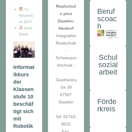
Realschul
12.
Beruf
e plus
Novemb
scoac
Daaden-
er 2017
h
Lena
Herdorf
Daub
Integrative
Realschule
-
Schul
Schwerpun
sozial
ktschule -
Informat
arbeit
ikkurs
Goethestra
der
ße 39
Klassen
57567
stufe 10
Förde
Daaden
beschäf
rkreis
tigt sich
Tel: 02743-
mit
6015
Robotik
Fax: