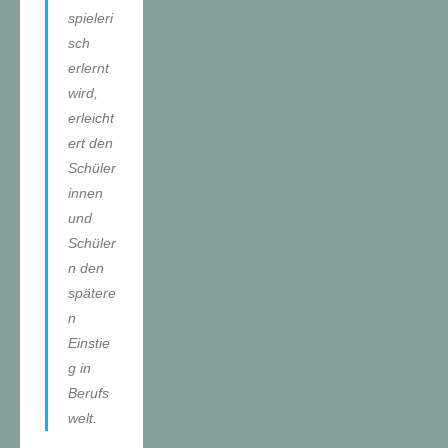
spieleri
sch
erlernt
wird,
erleicht
ert den
Schüler
innen
und
Schüler
n den
spätere
n
Einstie
g in
Berufs
welt.