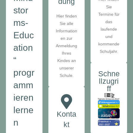
dung
Sie
stor
Termine für
Hier finden
ms-
das
Sie alle
laufende
Information
Educ
und
en zur
kommende
ation
Anmeldung
Schuljahr.
Ihres
“
Kindes an
unserer
progr
Schne
Schule.
llzugri
amm
ff
ieren
lerne
Konta
n
kt