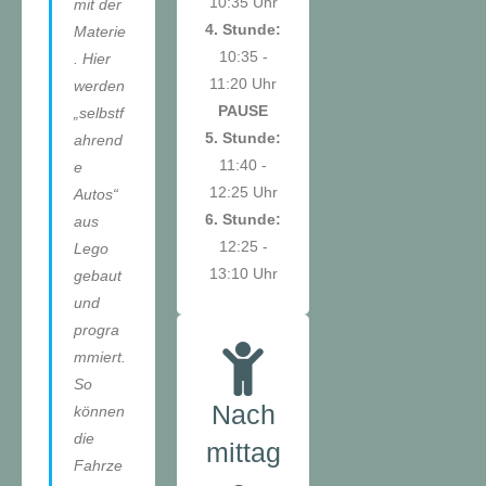
10:35 Uhr
mit der
4. Stunde:
Materie
10:35 -
. Hier
11:20 Uhr
werden
PAUSE
„selbstf
5. Stunde:
ahrend
11:40 -
e
12:25 Uhr
Autos“
6. Stunde:
aus
12:25 -
Lego
13:10 Uhr
gebaut
und
progra
mmiert.
So
Nach
können
die
mittag
Fahrze