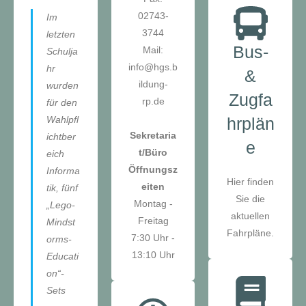
02743-
Im
3744
letzten
Bus-
Mail:
Schulja
info@hgs.b
hr
&
ildung-
wurden
Zugfa
rp.de
für den
Wahlpfl
hrplän
Sekretaria
ichtber
e
t/Büro
eich
Öffnungsz
Informa
Hier finden
eiten
tik, fünf
Sie die
Montag -
„Lego-
aktuellen
Freitag
Mindst
Fahrpläne.
7:30 Uhr -
orms-
13:10 Uhr
Educati
on“-
Sets