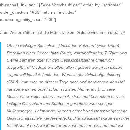
thumbnail_link_text=“[Zeige Vorschaubilder]“ order_by=“sortorder“
order_direction=“ASC“ returns=“included“
maximum_entity_count=“500″]
Zum Weiterblättern auf die Fotos klicken. Galerie wird noch ergänzt!
Ob ein wichtiger Besuch im „Weltladen-Betzdorf“ (Fair-Trade),
Erstellung einer Geocaching-Route, Volleyballturnier, T-Shirts und
Steine bemalen oder für den Gesellschaftslehre-Unterricht
„begreifbare“ Modelle erstellen, alle Angebote waren an diesen
Tagen voll besetzt. Auch dem Wunsch der Schulhofgestaltung
(SMV), kam man an diesem Tage nach und bereicherte den Hof
mit aufgemalten Spielflächen (Twister, Mühle, etc.). Unsere
Mülleimer erhielten einen neuen Anstrich und bestechen nun mit
lustigen Gesichtern und Sprüchen geradezu zum richtigen
Müllentsorgen. Leinwände wurden bemalt und längst vergessene
Gesellschaftsspiele wiederentdeckt. „Paradiesisch“ wurde es in der
Schulküche! Leckere Modetorten konnten hier bestaunt und vor