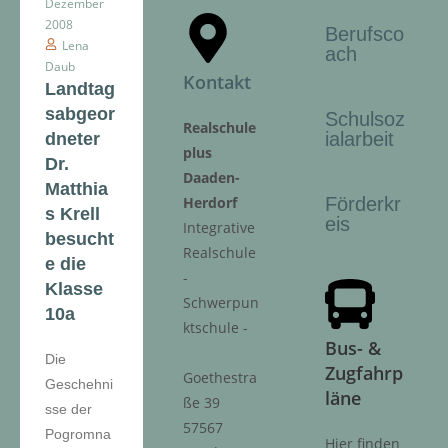
Dezember
2008
Berufsco
Lena
ach
Daub
Kontakt
Landtag
sabgeor
Schulsoz
Realschule
ialarbeit
dneter
plus
Dr.
Daaden-
Matthia
Herdorf
Förderkr
s Krell
eis
Integrative
besucht
Realschule
e die
-
Klasse
Schwerpun
10a
ktschule -
Bus- &
Die
Zugfahrp
Goethestra
Geschehni
läne
ße 39
sse der
57567
Pogromna
Hier finden