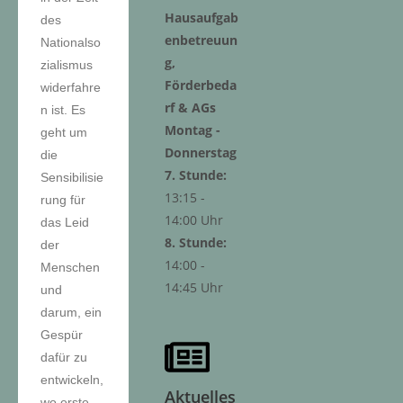
Hausaufgab
des
enbetreuun
Nationalso
g,
zialismus
Förderbeda
widerfahre
rf & AGs
n ist. Es
Montag -
geht um
Donnerstag
die
7. Stunde:
Sensibilisie
13:15 -
rung für
14:00 Uhr
das Leid
8. Stunde:
der
14:00 -
Menschen
14:45 Uhr
und
darum, ein
Gespür
dafür zu
entwickeln,
Aktuelles
wo erste