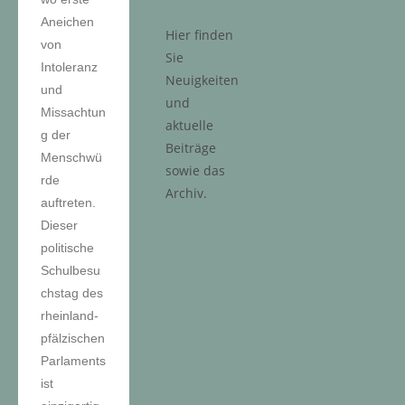
Aneichen
Hier finden
von
Sie
Intoleranz
Neuigkeiten
und
und
Missachtun
aktuelle
g der
Beiträge
Menschwü
sowie das
rde
Archiv.
auftreten.
Dieser
politische
Schulbesu
chstag des
rheinland-
pfälzischen
Parlaments
ist