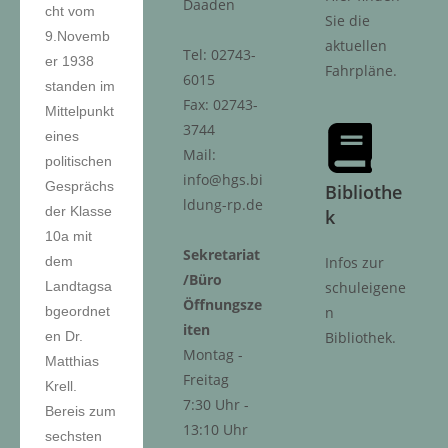
Daaden
cht vom
Sie die
9.Novemb
aktuellen
Tel: 02743-
er 1938
Fahrpläne.
6015
standen im
Fax: 02743-
Mittelpunkt
3744
eines
Mail:
politischen
info@hgs.bi
Gesprächs
Bibliothe
ldung-rp.de
der Klasse
k
10a mit
Sekretariat
dem
Infos zur
/Büro
Landtagsa
schuleigene
Öffnungsze
bgeordnet
n
iten
en Dr.
Bibliothek.
Montag -
Matthias
Freitag
Krell.
7:30 Uhr -
Bereis zum
13:10 Uhr
sechsten