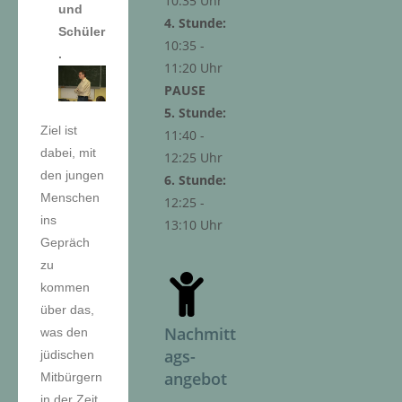
10:35 Uhr
und
4. Stunde:
Schüler
10:35 -
.
11:20 Uhr
PAUSE
5. Stunde:
Ziel ist
11:40 -
dabei, mit
12:25 Uhr
den jungen
6. Stunde:
Menschen
12:25 -
ins
13:10 Uhr
Gepräch
zu
kommen
über das,
Nachmitt
was den
ags-
jüdischen
angebot
Mitbürgern
in der Zeit