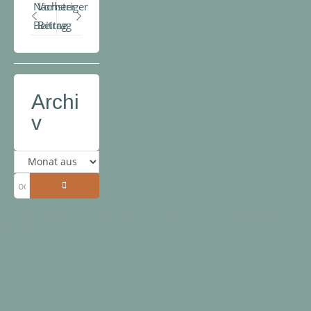
Nächster
Vorheriger
Beitrag
Beitrag
Archi
v