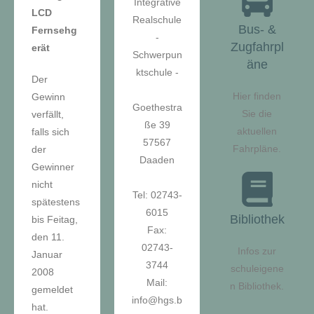
Integrative
LCD
Realschule
Bus- &
Fernsehg
-
Zugfahrpl
erät
Schwerpun
äne
ktschule -
Der
Hier finden
Gewinn
Goethestra
Sie die
verfällt,
ße 39
aktuellen
falls sich
57567
Fahrpläne.
der
Daaden
Gewinner
nicht
Tel: 02743-
spätestens
6015
Bibliothek
bis Feitag,
Fax:
den 11.
02743-
Infos zur
Januar
3744
schuleigene
2008
Mail:
n Bibliothek.
gemeldet
info@hgs.b
hat.