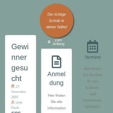
Die richtige
Schule in
deiner Nähe!
zum
Anfang
Gewi
nner
Termine
gesu
Hier finden
Anmel
Sie Termine
cht
dung
für das
27.
laufende
November
und
Hier finden
2007
kommende
Sie alle
Lena
Schuljahr.
Daub
Information