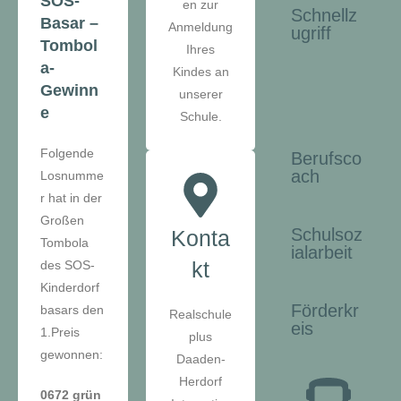
SOS-
en zur
Schnellz
Basar –
Anmeldung
ugriff
Tombol
Ihres
a-
Kindes an
Gewinn
unserer
e
Schule.
Folgende
Berufsco
ach
Losnumme
r hat in der
Großen
Schulsoz
Konta
Tombola
ialarbeit
kt
des SOS-
Kinderdorf
Förderkr
basars den
Realschule
eis
1.Preis
plus
gewonnen:
Daaden-
Herdorf
0672 grün