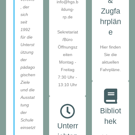
&
info@hgs.b
, der
Zugfa
ildung-
sich
rp.de
hrplän
seit
1992
e
Sekretariat
für die
/Büro
Unterst
Hier finden
Öffnungsz
ützung
Sie die
eiten
der
aktuellen
Montag -
pädago
Fahrpläne.
Freitag
gischen
7:30 Uhr -
Ziele
13:10 Uhr
und die
Ausstat
tung
Bibliot
der
hek
Schule
Unterr
einsetzt