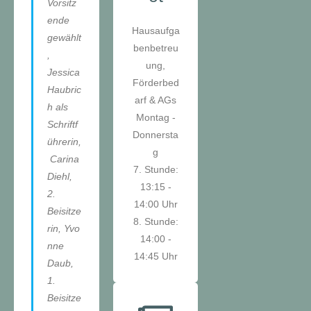
Vorsitz
ende
Hausaufga
gewählt
benbetreu
,
ung,
Jessica
Förderbed
Haubric
arf & AGs
h als
Montag -
Schriftf
Donnersta
ührerin,
g
Carina
7. Stunde:
Diehl,
13:15 -
2.
14:00 Uhr
Beisitze
8. Stunde:
rin, Yvo
14:00 -
nne
14:45 Uhr
Daub,
1.
Beisitze