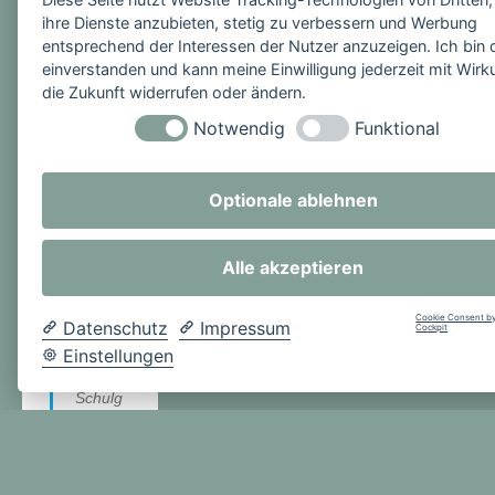
Leben
ihre Dienste anzubieten, stetig zu verbessern und Werbung
beteilig
entsprechend der Interessen der Nutzer anzuzeigen. Ich bin 
en und
einverstanden und kann meine Einwilligung jederzeit mit Wirk
die Zukunft widerrufen oder ändern.
sich
sein
Notwendig
Funktional
stets
offenes
Optionale ablehnen
Ohr für
pägago
gische
Alle akzeptieren
Belang
e
Cookie Consent by
Datenschutz
Impressum
Cockpit
bewahr
Einstellungen
en. Die
Schulg
emeins
chaft
dankt