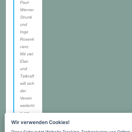
Paul-
Werner
Strunk
und
Inge
Rosenk
ranz.
Mit viel
Elan
und
Tatkraft
will sich
der
Verein
weiterhi
n am
schulis
Wir verwenden Cookies!
chen
Diese Seite nutzt Website Tracking-Technologien von Dritten