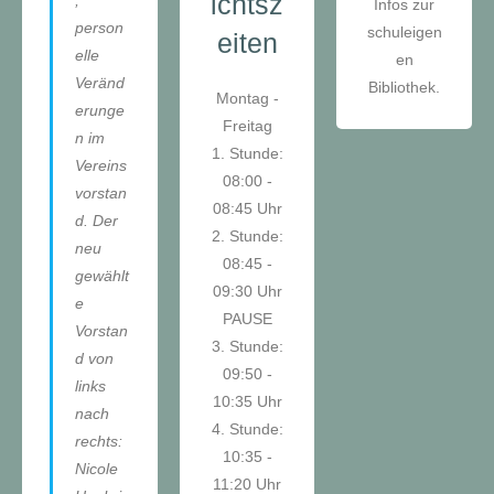
ichtsz
,
Infos zur
person
schuleigen
eiten
elle
en
Veränd
Bibliothek.
Montag -
erunge
Freitag
n im
1. Stunde:
Vereins
08:00 -
vorstan
08:45 Uhr
d. Der
2. Stunde:
neu
08:45 -
gewählt
09:30 Uhr
e
PAUSE
Vorstan
3. Stunde:
d von
09:50 -
links
10:35 Uhr
nach
4. Stunde:
rechts:
10:35 -
Nicole
11:20 Uhr