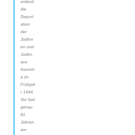
enland:
die
Deport
ation
der
Jüdinn
en und
Juden
aus
Ioannin
a im
Frühjah
r 1944.
Vor fast
genau
81
Jahren,
am