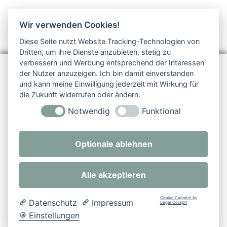
Wir verwenden Cookies!
Diese Seite nutzt Website Tracking-Technologien von
Dritten, um ihre Dienste anzubieten, stetig zu
verbessern und Werbung entsprechend der Interessen
Realschule plus
der Nutzer anzuzeigen. Ich bin damit einverstanden
Barrierefreiheit
und kann meine Einwilligung jederzeit mit Wirkung für
Daaden-Herdorf
Datenschutz
die Zukunft widerrufen oder ändern.
Integrative
Notwendig
Funktional
Realschule |
Impressum
Schwerpunktschule
Copyright ©
Goethestraße
2025
Optionale ablehnen
39
Realschule
57567 Daaden
plus
Alle akzeptieren
Daaden-
Herdorf
Cookie Consent by
Datenschutz
Impressum
Legal Cockpit
Site
Lo
Cookie-
Einstellungen
map
gin
Einstellungen