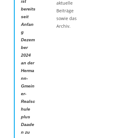
ist
aktuelle
bereits
Beiträge
seit
sowie das
Anfan
Archiv.
g
Dezem
ber
2024
an der
Herma
nn-
Gmein
er-
Realsc
hule
plus
Daade
n zu