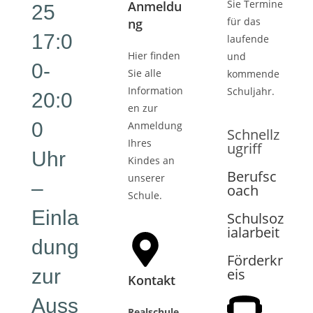
Sie Termine
Anmeldu
25
für das
ng
17:0
laufende
Hier finden
und
0-
Sie alle
kommende
Information
Schuljahr.
20:0
en zur
0
Anmeldung
Schnellz
Ihres
ugriff
Uhr
Kindes an
Berufsc
unserer
–
oach
Schule.
Einla
Schulsoz
ialarbeit
dung
Förderkr
zur
eis
Kontakt
Auss
Realschule