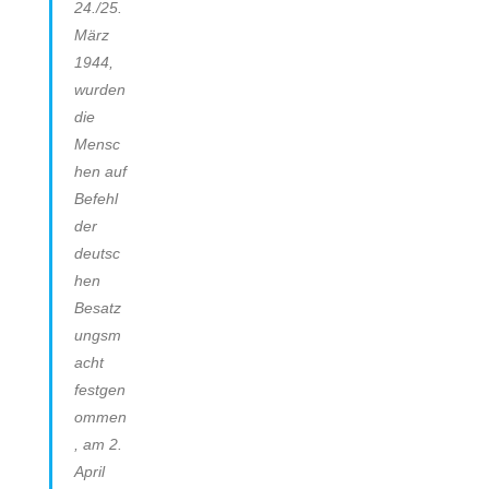
24./25.
März
1944,
wurden
die
Mensc
hen auf
Befehl
der
deutsc
hen
Besatz
ungsm
acht
festgen
ommen
, am 2.
April