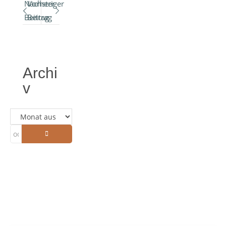
Nächster
Vorheriger
Beitrag
Beitrag
Archi
v