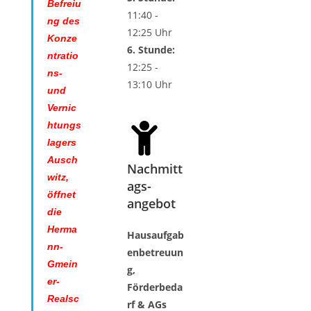
Befreiu
11:40 -
ng des
12:25 Uhr
Konze
6. Stunde:
ntratio
12:25 -
ns-
13:10 Uhr
und
Vernic
htungs
lagers
Ausch
Nachmitt
witz,
ags-
öffnet
angebot
die
Herma
Hausaufgab
nn-
enbetreuun
Gmein
g,
er-
Förderbeda
Realsc
rf & AGs