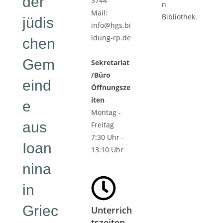
der
3744
n
Mail:
Bibliothek.
jüdis
info@hgs.bi
ldung-rp.de
chen
Gem
Sekretariat
/Büro
eind
Öffnungsze
iten
e
Montag -
aus
Freitag
7:30 Uhr -
Ioan
13:10 Uhr
nina
in
Griec
Unterrich
tszeiten