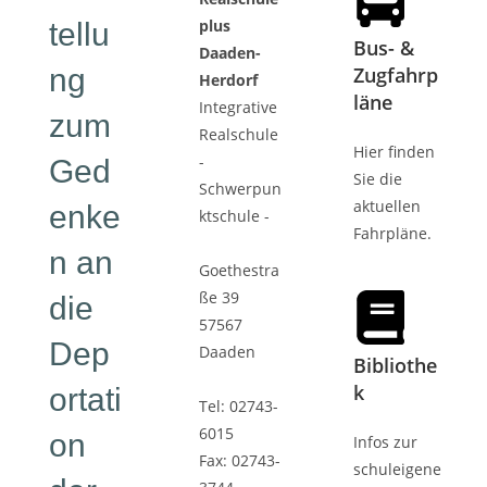
plus
tellu
Bus- &
Daaden-
ng
Zugfahrp
Herdorf
läne
Integrative
zum
Realschule
Hier finden
-
Ged
Sie die
Schwerpun
aktuellen
enke
ktschule -
Fahrpläne.
n an
Goethestra
ße 39
die
57567
Dep
Daaden
Bibliothe
k
ortati
Tel: 02743-
6015
on
Infos zur
Fax: 02743-
schuleigene