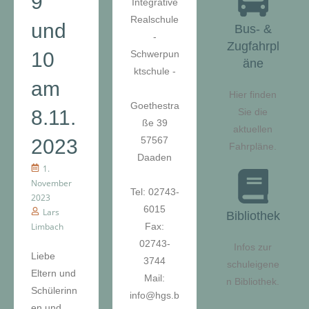
9
Integrative
Realschule
und
Bus- &
-
Zugfahrpl
10
Schwerpun
äne
ktschule -
am
Hier finden
Goethestra
8.11.
Sie die
ße 39
aktuellen
57567
2023
Fahrpläne.
Daaden
1.
November
Tel: 02743-
2023
6015
Lars
Bibliothek
Limbach
Fax:
02743-
Infos zur
Liebe
3744
schuleigene
Eltern und
Mail:
n Bibliothek.
Schülerinn
info@hgs.b
en und