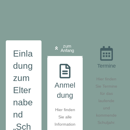
zum
Anfang
Einla
dung
Termine
zum
Hier finden
Anmel
Sie Termine
Elter
dung
für das
nabe
laufende
und
Hier finden
nd
kommende
Sie alle
Schuljahr.
„Sch
Information