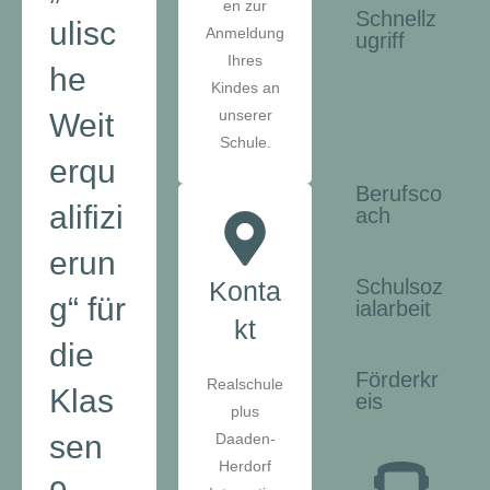
en zur
Schnellz
ulisc
Anmeldung
ugriff
Ihres
he
Kindes an
unserer
Weit
Schule.
erqu
Berufsco
alifizi
ach
erun
Schulsoz
Konta
g“ für
ialarbeit
kt
die
Förderkr
Realschule
Klas
eis
plus
sen
Daaden-
Herdorf