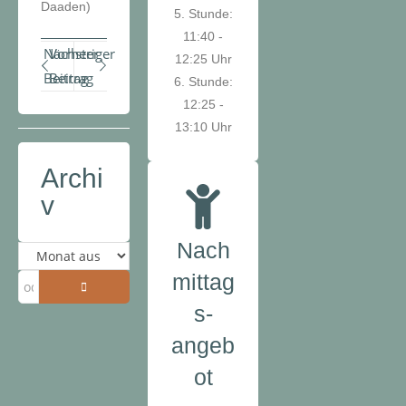
Daaden)
5. Stunde:
11:40 -
Nächster
Vorheriger
12:25 Uhr
Beitrag
Beitrag
6. Stunde:
12:25 -
13:10 Uhr
Archi
v
Nach
mittag
s-
angeb
ot