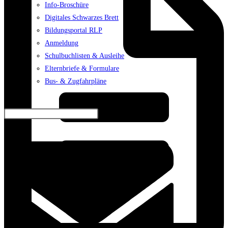
Info-Broschüre
Digitales Schwarzes Brett
Bildungsportal RLP
Anmeldung
Schulbuchlisten & Ausleihe
Elternbriefe & Formulare
Bus- & Zugfahrpläne