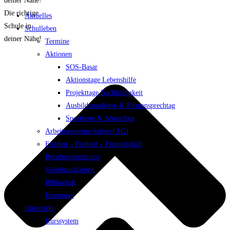
deiner Nähe!
Die richtige
Aktuelles
Schule in
Schulleben
deiner Nähe!
Termine
Aktionen
SOS-Basar
Aktionstage Lebenshilfe
Projekttage Nachhaltigkeit
Ausbildungsbörse & Firmensprechtag
Sportfeste & Abzeichen
Arbeitsgemeinschaften (AG)
Frieden – Freiheit – Freundschaft
Berufsorientierung
Schulsozialarbeit
Bibliothek
Erasmus+
Unterricht
Kurssystem