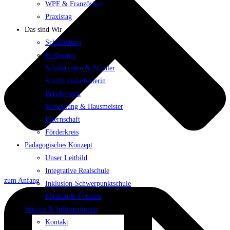
WPF & Französisch
Praxistag
Das sind Wir
Schulleitung
Kollegium
Schülerinnen & Schüler
Schulsozialarbeiterin
Berufscoach
Verwaltung & Hausmeister
Elternschaft
Förderkreis
Pädagogisches Konzept
Unser Leitbild
Integrative Realschule
zum Anfang
Inklusion-Schwerpunktschule
Fördern & Fordern
Service & Informationen
Kontakt