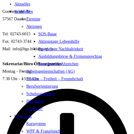
Aktuelles
Goethestraße 39
Schulleben
57567 Daaden
Termine
Aktionen
Tel: 02743-6015
SOS-Basar
Fax: 02743-3744
Aktionstage Lebenshilfe
Mail: info@hgs.bildung-rp.de
Projekttage Nachhaltigkeit
Ausbildungsbörse & Firmensprechtag
Sekretariat/Büro Öffnungszeiten
Sportfeste & Abzeichen
Montag - Freitag
Arbeitsgemeinschaften (AG)
7:30 Uhr - 13:10 Uhr
Frieden – Freiheit – Freundschaft
Berufsorientierung
Schulsozialarbeit
Bibliothek
Erasmus+
Unterricht
Kurssystem
WPF & Französisch