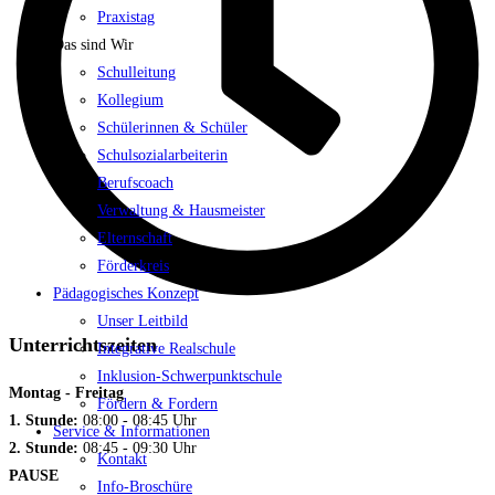
Praxistag
Das sind Wir
Schulleitung
Kollegium
Schülerinnen & Schüler
Schulsozialarbeiterin
Berufscoach
Verwaltung & Hausmeister
Elternschaft
Förderkreis
Pädagogisches Konzept
Unser Leitbild
Unterrichtszeiten
Integrative Realschule
Inklusion-Schwerpunktschule
Montag - Freitag
Fördern & Fordern
1. Stunde:
08:00 - 08:45 Uhr
Service & Informationen
2. Stunde:
08:45 - 09:30 Uhr
Kontakt
PAUSE
Info-Broschüre