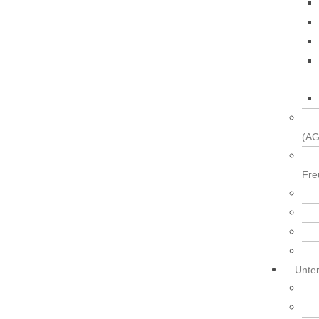
(AG
Fre
INTE
Unter
Gemeinsam bilden 