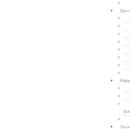
Das s
Päda
Sch
Servi