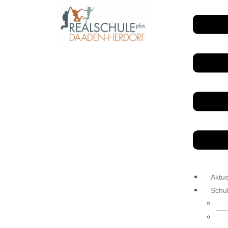
Aktue
Schu