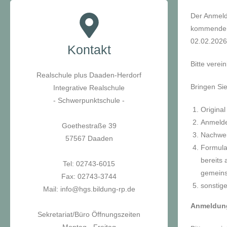
Der Anmeld
kommenden 
02.02.2026
Kontakt
Bitte verei
Realschule plus Daaden-Herdorf
Bringen Si
Integrative Realschule
- Schwerpunktschule -
Origina
Anmelde
Goethestraße 39
Nachwei
57567 Daaden
Formula
bereits 
Tel: 02743-6015
gemein
Fax: 02743-3744
sonstige
Mail: info@hgs.bildung-rp.de
Anmeldung
Sekretariat/Büro Öffnungszeiten