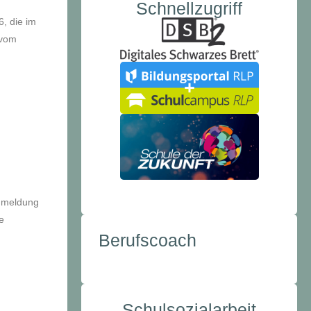
Schnellzugriff
, die im
 vom
Anmeldung
e
Berufscoach
Schulsozialarbeit