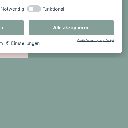
Notwendig
Funktional
Infos zur schuleigenen Bibliothek.
r die
 die
en
Alle akzeptieren
n aufgeteilt
Cookie Consent by Legal Cockpit
um
Einstellungen
uns in
dem
Infoblatt