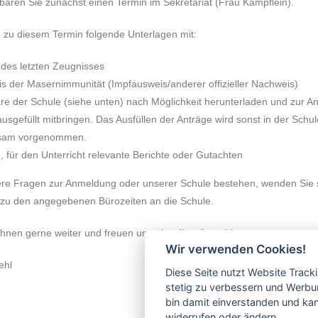
nbaren Sie zunächst einen Termin im Sekretariat (Frau Kämpflein).
e zu diesem Termin folgende Unterlagen mit:
 des letzten Zeugnisses
s der Masernimmunität (Impfausweis/anderer offizieller Nachweis)
re der Schule (siehe unten) nach Möglichkeit herunterladen und zur 
ausgefüllt mitbringen. Das Ausfüllen der Anträge wird sonst in der Schul
sam vorgenommen.
, für den Unterricht relevante Berichte oder Gutachten
re Fragen zur Anmeldung oder unserer Schule bestehen, wenden Sie 
h zu den angegebenen Bürozeiten an die Schule.
 Ihnen gerne weiter und freuen uns über Ihre Anmeldung.
Wir verwenden Cookies!
ehl
Diese Seite nutzt Website Track
stetig zu verbessern und Werbu
bin damit einverstanden und kann
widerrufen oder ändern.