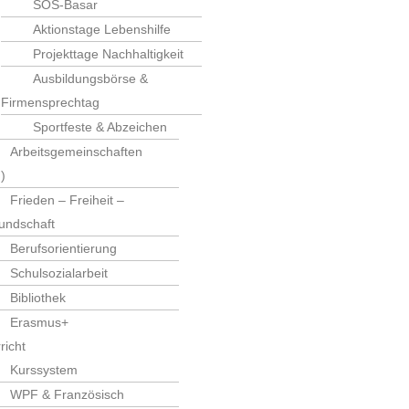
SOS-Basar
Aktionstage Lebenshilfe
Projekttage Nachhaltigkeit
Ausbildungsbörse &
Firmensprechtag
Sportfeste & Abzeichen
Arbeitsgemeinschaften
)
Frieden – Freiheit –
undschaft
Berufsorientierung
Schulsozialarbeit
GRATIVE REALSCHULE P
Bibliothek
Erasmus+
SCHWERPUNKTSCHUL
richt
- Gemeinsam erziehen - Perspe
Kurssystem
WPF & Französisch