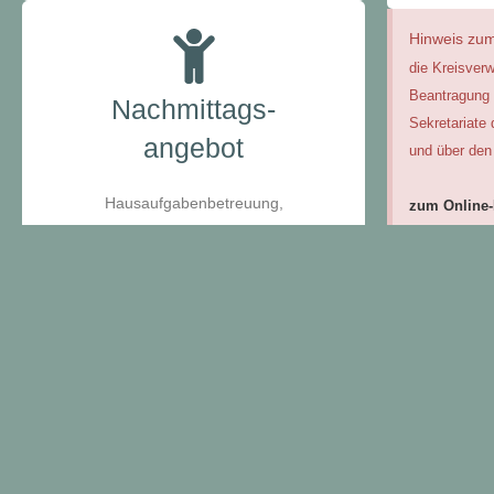
Hinweis zum
die Kreisverw
Beantragung 
Nachmittags-
Sekretariate 
angebot
und über den 
Hausaufgabenbetreuung,
zum Online-P
Förderbedarf & AGs
Montag - Donnerstag
Nach dem Abs
7. Stunde:
13:15 - 14:00 Uhr
Eingangsbestä
8. Stunde:
14:00 - 14:45 Uhr
regelmäßigen
19.01.2026 is
finden Sie un
Aktuelles