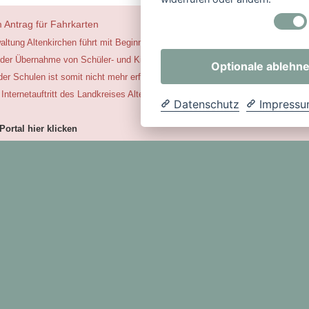
 Antrag für Fahrkarten
altung Altenkirchen führt mit Beginn des neuen Jahres 2026 Online-Anträge fü
der Übernahme von Schüler- und Kitafahrtkosten ein. Die Antragstellung über
Optionale ablehn
der Schulen ist somit nicht mehr erforderlich. Die Anträge sind nach Schularte
Internetauftritt des Landkreises Altenkirchen zugänglich.
Datenschutz
Impress
ortal hier klicken
enden des jeweiligen Antrags erhalten die Antragsteller automatisch eine
tigung. Die Bearbeitung erfolgt wie bisher in der Fachabteilung. Wir werden 
 Abständen bei Ihnen den tatsächlichen Schulbesuch bestätigen lassen. Ab 
t eine Antragsstellung in Papierform nicht mehr möglich. Ein entsprechendes 
×
ten.